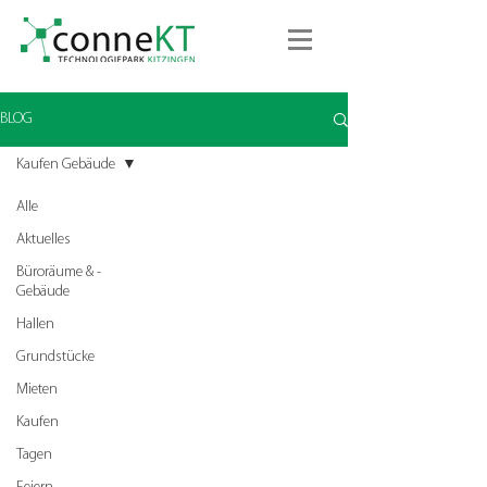
BLOG
Kaufen Gebäude
Alle
Aktuelles
Büroräume & -
Gebäude
Hallen
Grundstücke
Mieten
conneKT 15 – GEBÄUDE
Kaufen
123
Tagen