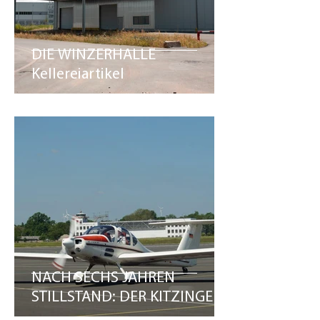
DIE WINZERHALLE
Kellereiartikel
NACH SECHS JAHREN
STILLSTAND: DER KITZINGER
FLUGPLATZ UND DER LSC