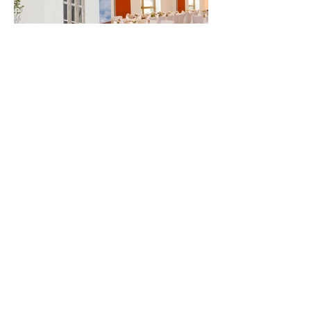
EVENTLOCATION „ONE-O-
TWO“
ANSPRECHPARTNER
NACHRICHT SENDEN
blumquadrat GmbH
conneKT 1
97318 Kitzingen
09321/26494-80
info@blumquadrat.com