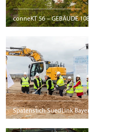
conneKT 56 – GEBÄUDE 108
Spatenstich SuedLink Bayern