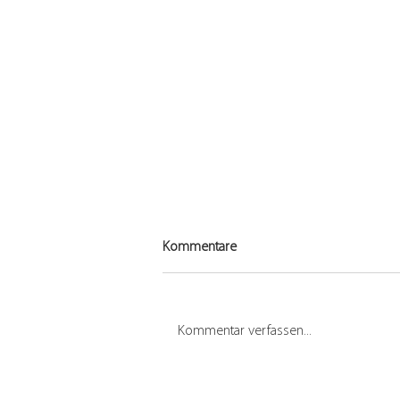
Kommentare
Kommentar verfassen...
conneKT 15 – GEBÄUDE 123