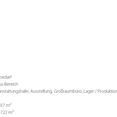
bedarf
us-Bereich
anstaltungshalle, Ausstellung, Großraumbüro, Lager / Produktion
037 m²
.722 m²