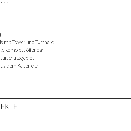
97 m³
g
ls mit Tower und Turnhalle
ite komplett öffenbar
Naturschutzgebiet
aus dem Kaiserreich
JEKTE