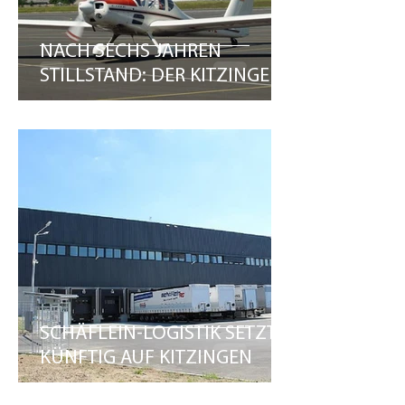
NACH SECHS JAHREN
STILLSTAND: DER KITZINGER
FLUGPLATZ UND DER LSC
STARTEN DURCH
SCHÄFLEIN-LOGISTIK SETZT
KÜNFTIG AUF KITZINGEN