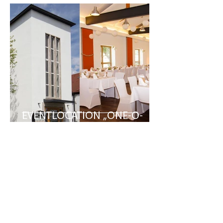
EVENTLOCATION „ONE-O-
TWO“
ANSPRECHPARTNER
NACHRICHT SENDEN
blumquadrat GmbH
conneKT 1