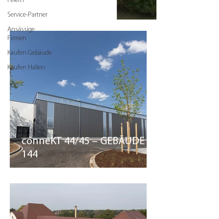
Feiern
Service-Partner
Ansässige
Firmen
Kaufen Gebäude
Kaufen Hallen
conneKT 44/45 – GEBÄUDE
144