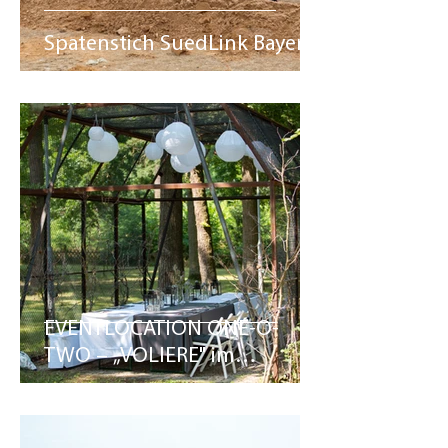
Spatenstich SuedLink Bayern
EVENTLOCATION ONE-O-
TWO – „VOLIERE" im
Outdoor-Bereich