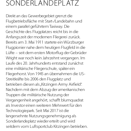
SONDERLANDEPLATZ
Direkt an das Gewerbegebiet grenzt die
Flugbetriebsfläche mit Start-/Landebahn und
einem parallel geführtem Taxiway. Die
Geschichte des Flugplatzes reicht bis in die
Anfangszeit der modernen Fliegerei zurück.
Bereits am 3. Mai 1911 startete ein Würzburger
Flugpionier nahe dem heutigen Flugfeld in die
Lüfte – seit dem ersten Motorflug der Gebrüder
Wright war noch kein Jahrzehnt vergangen. Im
Laufe des 20. Jahrhunderts entstand zunächst
eine militärische Fliegerschule, später ein
Fliegerhorst. Von 1945 an übernahmen die US-
Streitkräfte bis 2006 den Flugplatz und
betrieben diesen als „Kitzingen Army Airfield“.
Nachdem mit dem Abzug der amerikanischen
Truppen die militärische Nutzung der
Vergangenheit angehört, schafft blumquadrat
als Investor einen weiteren Mehrwert für den
Technologiepark. Seit Mai 2017 ist die
langersehnte Nutzungsgenehmigung als
Sonderlandeplatz wieder erteilt und wird
seitdem vom Luftsportclub Kitzingen betrieben.